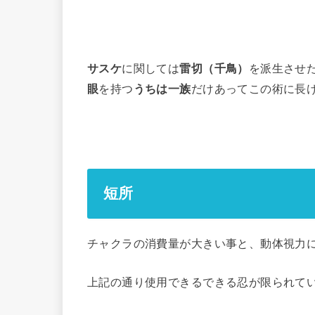
サスケ
に関しては
雷切（千鳥）
を派生させ
眼
を持つ
うちは一族
だけあってこの術に長
短所
チャクラの消費量が大きい事と、動体視力
上記の通り使用できるできる忍が限られて