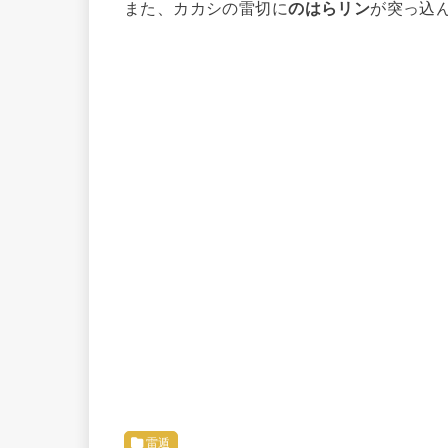
また、カカシの雷切に
のはらリン
が突っ込
雷遁