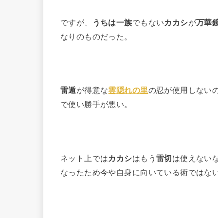
ですが、
うちは一族
でもない
カカシ
が
万華
なりのものだった。
雷遁
が得意な
雲隠れの里
の忍が使用しない
で使い勝手が悪い。
ネット上では
カカシ
はもう
雷切
は使えない
なったため今や自身に向いている術ではな