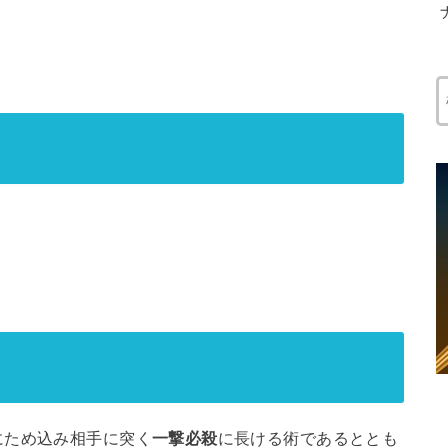
にため込み相手に突く
一撃必殺
に長ける術であるととも