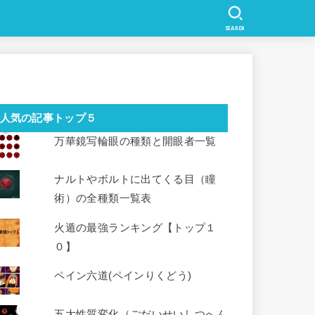
SEARCH
人気の記事トップ５
万華鏡写輪眼の種類と開眼者一覧
ナルトやボルトに出てくる目（瞳
術）の全種類一覧表
火遁の最強ランキング【トップ１
０】
ペイン六道(ペインりくどう)
五大性質変化（ごだいせいしつへん