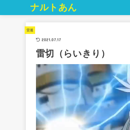
ナルトあん
雷遁
2021.07.17
雷切（らいきり）