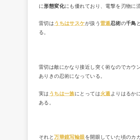
に
形態変化
にも優れており、電撃を刃物に
雷切は
うちはサスケ
が扱う
雷遁
忍術
の
千鳥
る。
雷切は敵にかなり接近し突く術なのでカウ
ありきの忍術になっている。
実は
うちは一族
にとっては
火遁
よりはるか
ある。
それと
万華鏡写輪眼
を開眼していた頃のカ