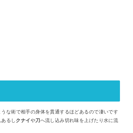
ような術で相手の身体を貫通するほどあるので凄いです
んあるし
クナイ
や
刀
へ流し込み切れ味を上げたり水に流
。