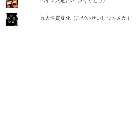
ペイン六道(ペインりくどう)
五大性質変化（ごだいせいしつへんか）