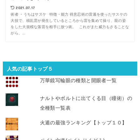
2021.07.17
術者 ・うちはサスケ 特徴・能力 得意忍術の雷遁を使ったサスケの
大技で、積乱雲が発生しているところから雷を集めて操り、龍の姿
をした大規模な落雷を相手に放つ術。 これがまた威力もさることな
がら、...
人気の記事トップ５
万華鏡写輪眼の種類と開眼者一覧
ナルトやボルトに出てくる目（瞳術）の
全種類一覧表
火遁の最強ランキング【トップ１０】