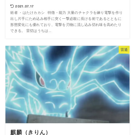
2021.07.17
術者 ・はたけカカシ 特徴・能力 大量のチャクラを練り電撃を作り
出し片手にため込み相手に突く一撃必殺に長ける術であるとともに
形態変化にも優れており、電撃を刃物に流し込み切れ味を高めたり
できる。 雷切はうちは...
雷遁
麒麟（きりん）