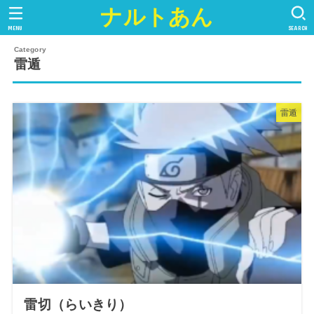
ナルトあん
MENU
SEARCH
雷遁
雷遁
雷切（らいきり）