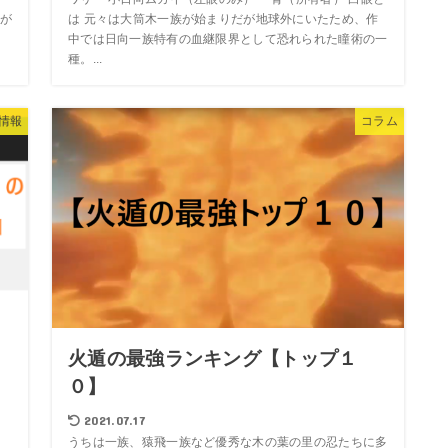
が
は 元々は大筒木一族が始まりだが地球外にいたため、作
.
中では日向一族特有の血継限界として恐れられた瞳術の一
種。...
情報
コラム
）
火遁の最強ランキング【トップ１
０】
2021.07.17
うちは一族、猿飛一族など優秀な木の葉の里の忍たちに多