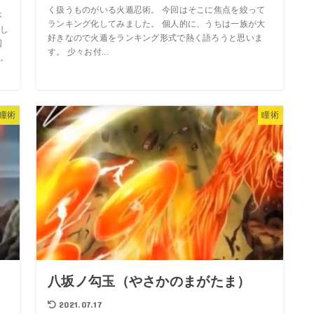
く扱うものがいる火遁忍術。 今回はそこに焦点を絞って
本
ランキング化してみました。 個人的に、うちは一族が大
し
好きなので火遁をランキング形式で熱く語ろうと思いま
国
す。 少々お付...
。
瞳術
瞳術
八坂ノ勾玉（やさかのまがたま）
2021.07.17