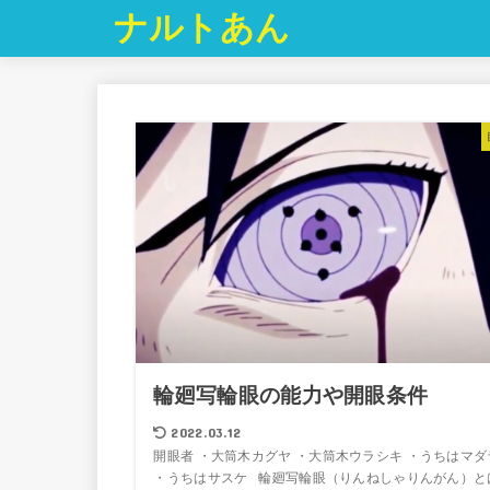
ナルトあん
輪廻写輪眼の能力や開眼条件
2022.03.12
開眼者 ・大筒木カグヤ ・大筒木ウラシキ ・うちはマダ
・うちはサスケ 輪廻写輪眼（りんねしゃりんがん）と