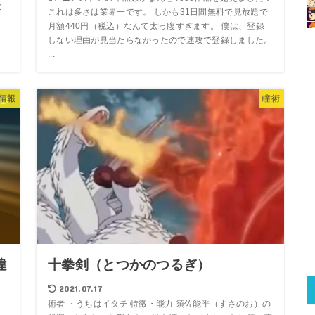
な
これは多さは業界一です。 しかも31日間無料で見放題で
月額440円（税込）なんて太っ腹すぎます。 僕は、登録
しない理由が見当たらなかったので速攻で登録しました。
...
情報
瞳術
違
十拳剣（とつかのつるぎ）
2021.07.17
術者 ・うちはイタチ 特徴・能力 須佐能乎（すさのお）の