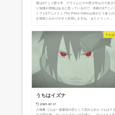
僕はdアニメ歴３年、プライムビデオ歴６年なので多少
り知識や情報はあると思っているので、本家のdアニメ
トアとdアニメストアfor Prime Videoは何がどう違うの
を簡単にわかりやすく説明しますね。 またメリット...
うちは
うちはイズナ
2021.07.17
人物像 うちは一族最強の忍として恐れられたうちはマ
ラの実の弟。 父にうちはタジマを持つ。 元々は５人