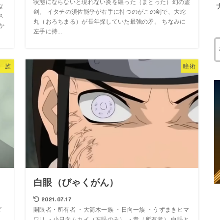
状態にならないと現れない炎を纏った（まとった）幻の霊
な
剣。 イタチの須佐能乎が右手に持つのがこの剣で、大蛇
ス
丸（おろちまる）が長年探していた最強の矛。 ちなみに
か
左手に持...
一族
瞳術
白眼（びゃくがん）
2021.07.17
ダ
開眼者・所有者 ・大筒木一族 ・日向一族 ・うずまきヒマ
兄
ワリ ・小日向ムカイ（左眼のみ） ・青（所有者） 白眼と