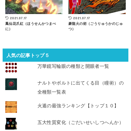
2021.07.17
2021.07.17
鳳仙花爪紅（ほうせんかつまべ
豪龍火の術（ごうりゅうかのじゅ
に）
つ）
人気の記事トップ５
万華鏡写輪眼の種類と開眼者一覧
ナルトやボルトに出てくる目（瞳術）の
全種類一覧表
火遁の最強ランキング【トップ１０】
五大性質変化（ごだいせいしつへんか）