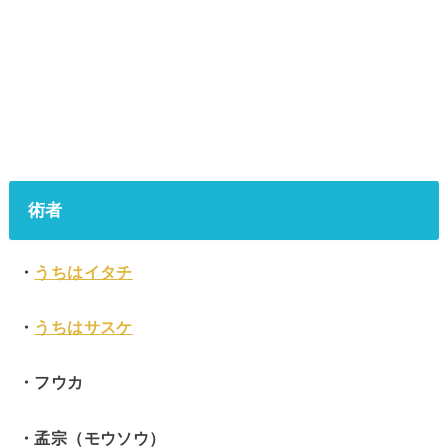
術者
・
うちはイタチ
・
うちはサスケ
・フウカ
・孟宗（モウソウ）