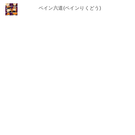
ペイン六道(ペインりくどう)