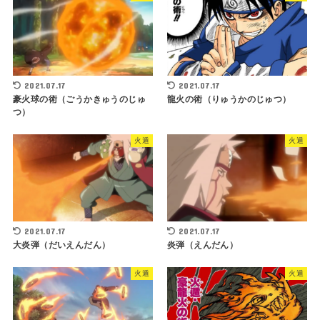
2021.07.17
2021.07.17
豪火球の術（ごうかきゅうのじゅ
龍火の術（りゅうかのじゅつ）
つ）
火遁
火遁
2021.07.17
2021.07.17
大炎弾（だいえんだん）
炎弾（えんだん）
火遁
火遁