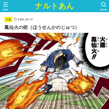
ナルトあん
MENU
SEARCH
2021.07.17
火遁
鳳仙火の術（ほうせんかのじゅつ）