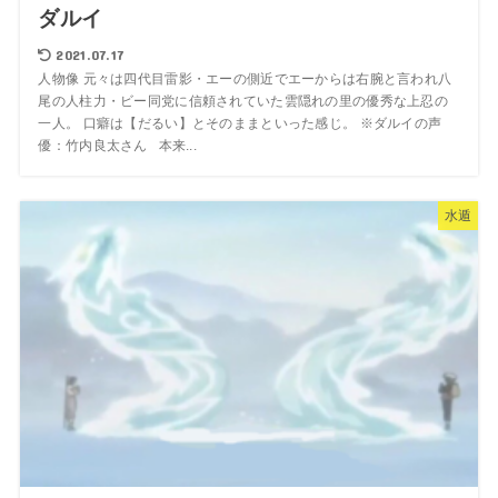
ダルイ
2021.07.17
人物像 元々は四代目雷影・エーの側近でエーからは右腕と言われ八
尾の人柱力・ビー同党に信頼されていた雲隠れの里の優秀な上忍の
一人。 口癖は【だるい】とそのままといった感じ。 ※ダルイの声
優：竹内良太さん 本来...
水遁