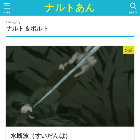
ナルトあん
MENU
SEARCH
ナルト＆ボルト
水遁
水断波（すいだんは）