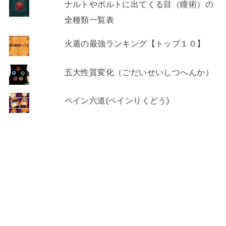
ナルトやボルトに出てくる目（瞳術）の
全種類一覧表
火遁の最強ランキング【トップ１０】
五大性質変化（ごだいせいしつへんか）
ペイン六道(ペインりくどう)