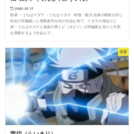
2021.07.17
術者 ・うちはマダラ ・うちはイタチ 特徴・能力 自身の瞳術を封じ
特定の写輪眼へと発動条件を付け仕込む術で、イタチの場合だと
弟・うちはサスケに仮面の男トビ（オビト）の写輪眼を見たら天照
を発動するよう仕込んで...
雷遁
雷切（らいきり）