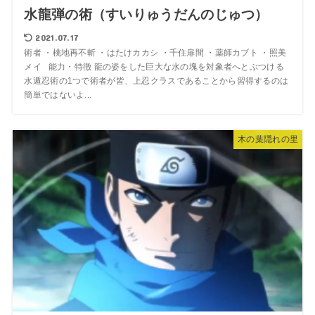
水龍弾の術（すいりゅうだんのじゅつ）
2021.07.17
術者 ・桃地再不斬 ・はたけカカシ ・千住扉間 ・薬師カブト ・照美
メイ 能力・特徴 龍の姿をした巨大な水の塊を対象者へとぶつける
水遁忍術の1つで術者が皆、上忍クラスであることから習得するのは
簡単ではないよ...
木の葉隠れの里