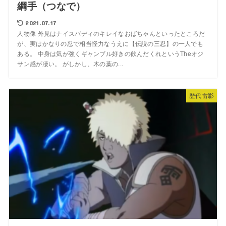
綱手（つなで）
2021.07.17
人物像 外見はナイスバディのキレイなおばちゃんといったところだ
が、実はかなりの忍で相当怪力なうえに【伝説の三忍】の一人でも
ある。 中身は気が強くギャンブル好きの飲んだくれというTheオジ
サン感が凄い。 がしかし、木の葉の...
歴代雷影