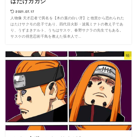
はたけカカシ
2021.07.17
人物像 天才忍者で異名を【木の葉の白い牙】と他里から恐れられた
はたけサクモの息子であり、四代目火影・波風ミナトの教え子であ
り、うずまきナルト、うちはサスケ、春野サクラの先生でもある。
サスケの得意忍術千鳥を教えた張本人で...
暁