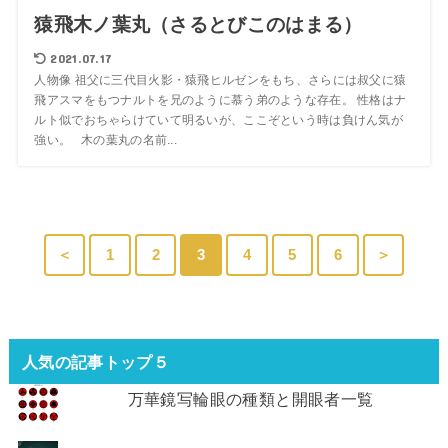
猿飛木ノ葉丸（さるとびこのはまる）
2021.07.17
人物像 祖父に三代目火影・猿飛ヒルゼンをもち、さらには叔父に猿
飛アスマをもつナルトを兄のように慕う弟のような存在。 性格はナ
ルト似でおちゃらけていて明るいが、ここぞという時は負けん気が
強い。 木の葉丸の名前...
＜
1
2
3
4
5
6
＞
人気の記事トップ５
万華鏡写輪眼の種類と開眼者一覧