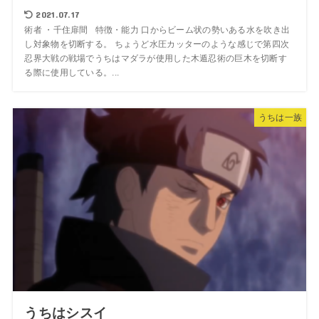
2021.07.17
術者 ・千住扉間 特徴・能力 口からビーム状の勢いある水を吹き出
し対象物を切断する。 ちょうど水圧カッターのような感じで第四次
忍界大戦の戦場でうちはマダラが使用した木遁忍術の巨木を切断す
る際に使用している。...
うちは一族
うちはシスイ