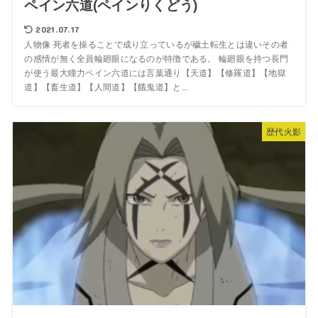
ペイン六道(ペインりくどう)
2021.07.17
人物像 死者を操ることで成り立っているが穢土転生とは違いその者
の感情が無く全員輪廻眼になるのが特徴である。 輪廻眼を持つ長門
が使う最大瞳力ペイン六道には言葉通り【天道】【修羅道】【地獄
道】【畜生道】【人間道】【餓鬼道】と...
歴代火影