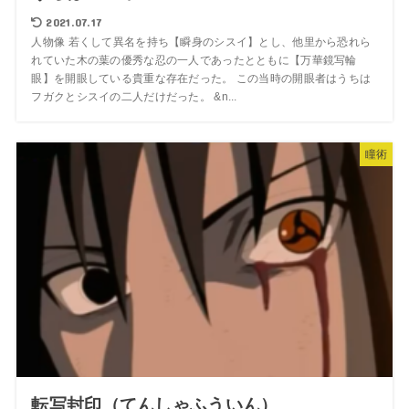
2021.07.17
人物像 若くして異名を持ち【瞬身のシスイ】とし、他里から恐れら
れていた木の葉の優秀な忍の一人であったとともに【万華鏡写輪
眼】を開眼している貴重な存在だった。 この当時の開眼者はうちは
フガクとシスイの二人だけだった。 &n...
瞳術
転写封印（てんしゃふういん）