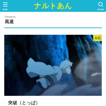
ナルトあん
MENU
SEARCH
風遁
風遁
突破（とっぱ）