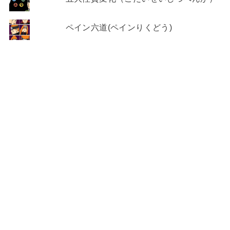
ペイン六道(ペインりくどう)