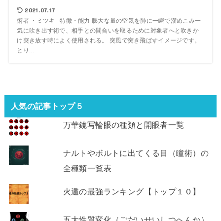
2021.07.17
術者 ・ミツキ 特徴・能力 膨大な量の空気を肺に一瞬で溜めこみ一
気に吹き出す術で、相手との間合いを取るために対象者へと吹きか
け突き放す時によく使用される。 突風で突き飛ばすイメージです。
とり...
人気の記事トップ５
万華鏡写輪眼の種類と開眼者一覧
ナルトやボルトに出てくる目（瞳術）の
全種類一覧表
火遁の最強ランキング【トップ１０】
五大性質変化（ごだいせいしつへんか）